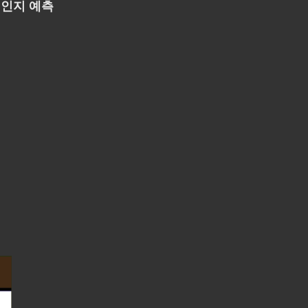
어디인지 예측