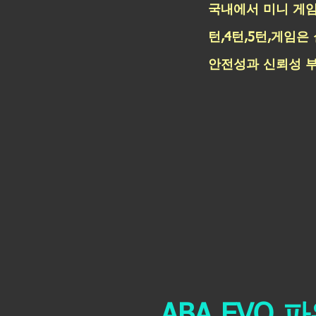
국내에서 미니 게임
턴,4턴,5턴,게임
안전성과 신뢰성 부