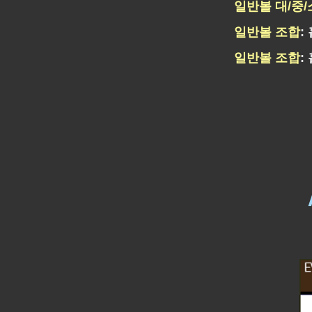
일반볼 대/중/
일반볼 조합
:
일반볼 조합
: