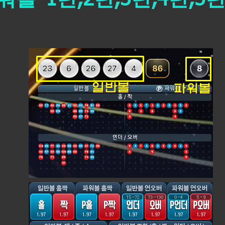
 파워볼
1턴,2턴,3턴,4턴,5