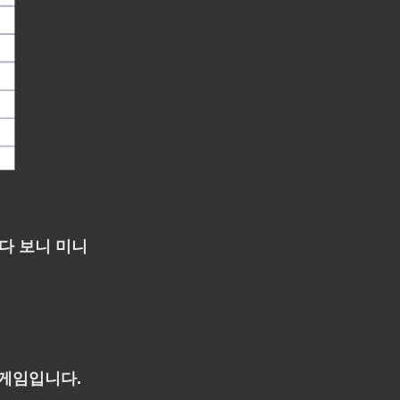
되다 보니 미니
 게임입니다.