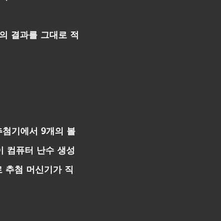
볼의 결과를 그대로 적
 추첨기에서 9개의 볼
이 컴퓨터 난수 생성
 추첨 머신기가 직