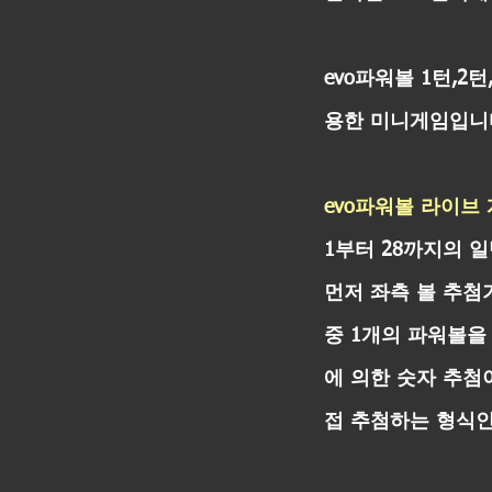
evo파워볼 1턴,2
용한 미니게임입니
evo파워볼 라이브
1부터 28까지의 
먼저 좌측 볼 추첨
중 1개의 파워볼을
에 의한 숫자 추
접 추첨하는 형식