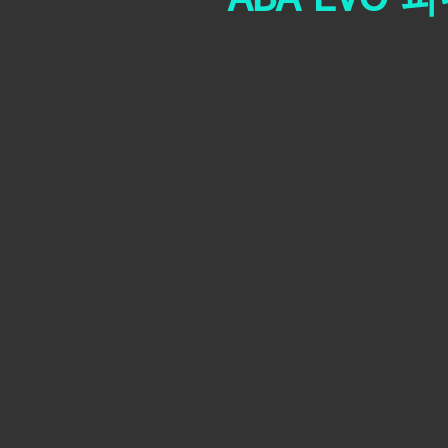
ABA EVO