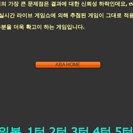
의 가장 큰 문제점은 결과에 대한 신뢰성 하락인데요, e
은 실시간 라이브 게임쇼에 의해 추첨된 게임이 그대로 적
분을 더욱 확고이 하는 게임입니다.
ABA HOME