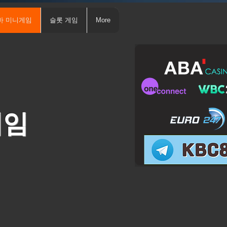
바 미니게임
슬롯 게임
More
게임