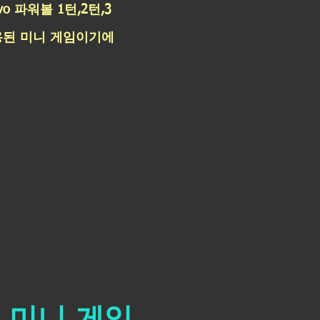
vo 파워볼
1턴,2턴,3
용된 미니 게임이기에