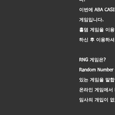
다.
이번에 ABA CA
게임입니다.
​홀덤 게임을 이
하신 후 이용하셔
RNG 게임은?
Random Numb
있는 게임을 말합
온라인 게임에서 
임사의 개입이 없