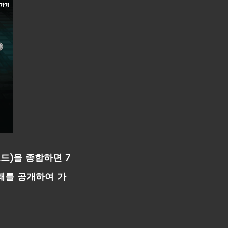
드)을 종합하면 7
 패를 공개하여 가