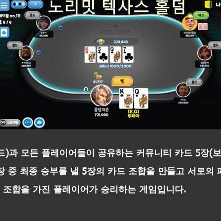
드)과 모든 플레이어들이 공유하는 커뮤니티 카드 5장(보
장 중 최종 승부를 낼 5장의 카드 조합을 만들고 서로의
드 조합을 가진 플레이어가 승리하는 게임입니다.