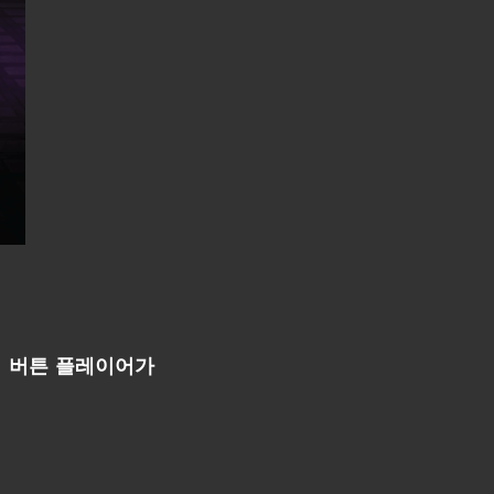
러 버튼 플레이어가