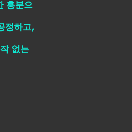
한 흥분으
공정하고,
조작 없는