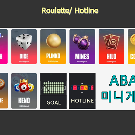
Roulette/ Hotline