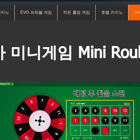
카지노
EVO 파워볼 게임
히든 홀덤 게임
호텔 카지노
아
 미니게임 Mini Roule