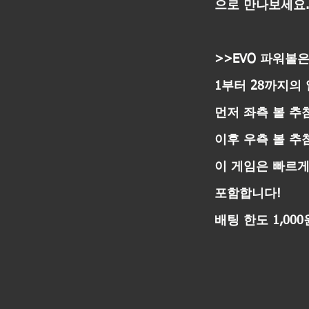
으로 만나보세요.
>>EVO 파워볼은
1부터 28까지의
먼저 좌측 볼 추
이후 우측 볼 추
이 게임은 빠르게
포함합니다!
배팅 한도 1,000