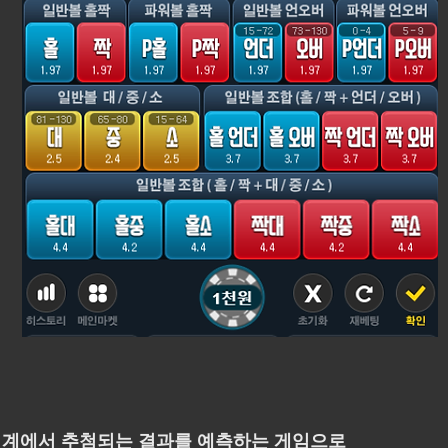
 기계에서 추첨되는 결과를 예측하는 게임으로