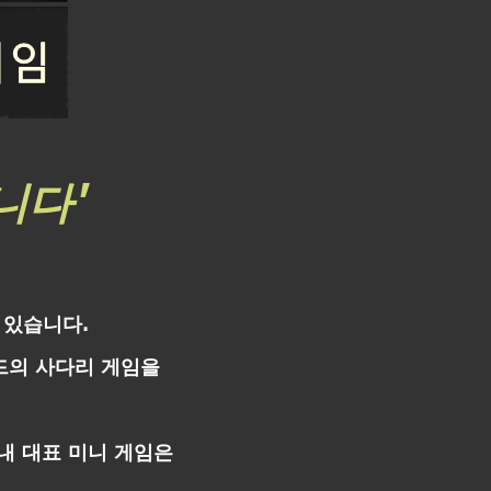
니다'
 있습니다.
드의 사다리 게임을
내 대표 미니 게임은