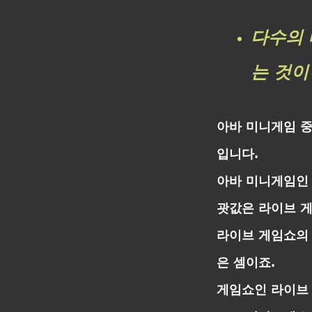
다수의 
는 것이
아바 미니게임 중
입니다.
아바 미니게임인 
괏값은 라이브 
라이브 게임쇼의 
은 셈이죠.
게임쇼인 라이브 