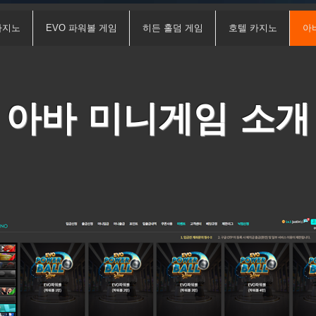
카지노
EVO 파워볼 게임
히든 홀덤 게임
호텔 카지노
아
아바 미니게임 소개